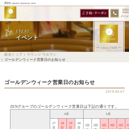
メニュ
EVENT
イベント
since 1946
総合トップ
ラウンジ ウルワシ
ゴールデンウィーク営業日のお知らせ
ゴールデンウィーク営業日のお知らせ
2019.04.01
ZENグループのゴールデンウィーク営業日は下記の通りです。
4月
5月
27
28
29
30
1日
2日
3日
4日
5日
日
日
日
日